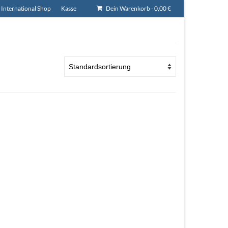
International Shop
Kasse
Dein Warenkorb
-
0,00
€