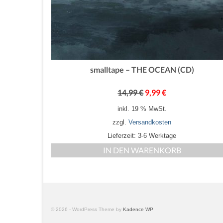
smalltape – THE OCEAN (CD)
14,99
€
9,99
€
inkl. 19 % MwSt.
zzgl.
Versandkosten
Lieferzeit: 3-6 Werktage
IN DEN WARENKORB
© 2026 - WordPress Theme by
Kadence WP